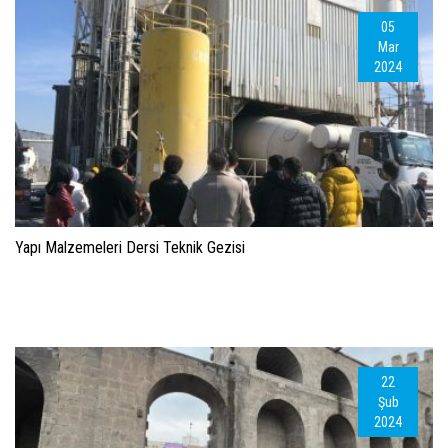
05
Mar
2024
Yapı Malzemeleri Dersi Teknik Gezisi
22
Şub
2024