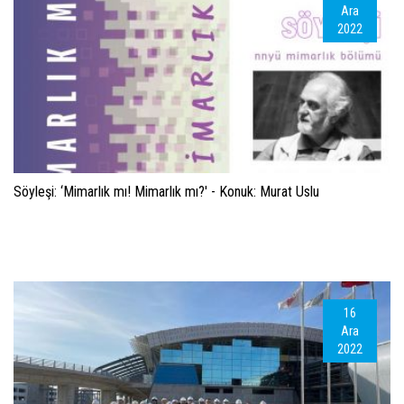
Ara
2022
Söyleşi: ‘Mimarlık mı! Mimarlık mı?' - Konuk: Murat Uslu
16
Ara
2022