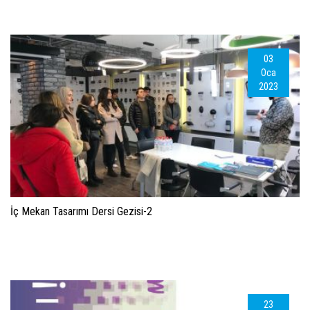
03
Oca
2023
İç Mekan Tasarımı Dersi Gezisi-2
23