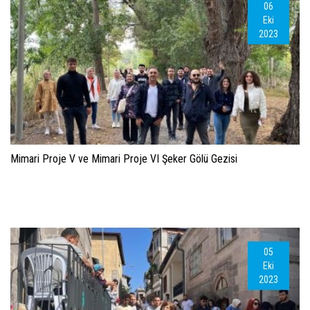
06
Eki
2023
Mimari Proje V ve Mimari Proje VI Şeker Gölü Gezisi
05
Eki
2023