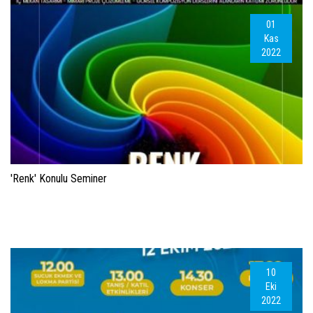
01
Kas
2022
'Renk' Konulu Seminer
10
Eki
2022