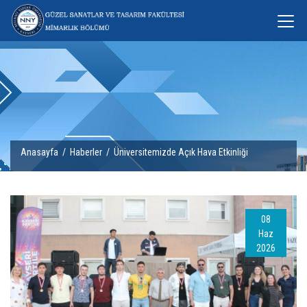
Anasayfa
/
Haberler
/ Üniversitemizde Açık Hava Etkinliği
08
Haz
2026