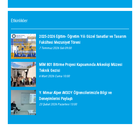
Etkinlikler
2025-2026 Eğitim- Öğretim Yılı Güzel Sanatlar ve Tasarım
Fakültesi Mezuniyet Töreni
7 Temmuz 2026 Salı 09:00
MİM 801 Bitirme Projesi Kapsamında Arkeoloji Müzesi
Teknik Gezisi
6 Mart 2026 Cuma 10:00
Y. Mimar Alper AKSOY Öğrencilerimizle Bilgi ve
Deneyimlerini Paylaştı
23 Şubat 2026 Pazartesi 13:00