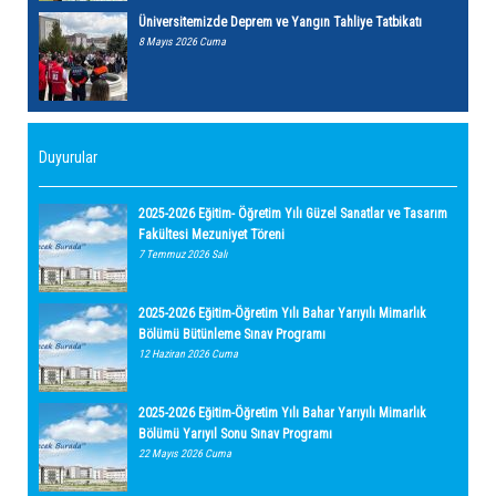
Üniversitemizde Deprem ve Yangın Tahliye Tatbikatı
8 Mayıs 2026 Cuma
Duyurular
2025-2026 Eğitim- Öğretim Yılı Güzel Sanatlar ve Tasarım
Fakültesi Mezuniyet Töreni
7 Temmuz 2026 Salı
2025-2026 Eğitim-Öğretim Yılı Bahar Yarıyılı Mimarlık
Bölümü Bütünleme Sınav Programı
12 Haziran 2026 Cuma
2025-2026 Eğitim-Öğretim Yılı Bahar Yarıyılı Mimarlık
Bölümü Yarıyıl Sonu Sınav Programı
22 Mayıs 2026 Cuma