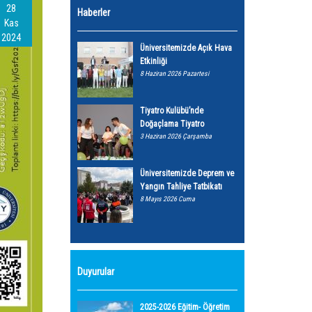
28
Haberler
Kas
2024
Üniversitemizde Açık Hava
Etkinliği
8 Haziran 2026 Pazartesi
Tiyatro Kulübü’nde
Doğaçlama Tiyatro
3 Haziran 2026 Çarşamba
Üniversitemizde Deprem ve
Yangın Tahliye Tatbikatı
8 Mayıs 2026 Cuma
Duyurular
2025-2026 Eğitim- Öğretim