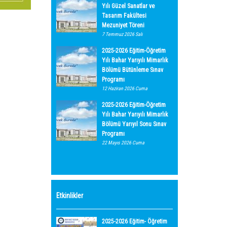
Yılı Güzel Sanatlar ve
Tasarım Fakültesi
Mezuniyet Töreni
7 Temmuz 2026 Salı
2025-2026 Eğitim-Öğretim
Yılı Bahar Yarıyılı Mimarlık
Bölümü Bütünleme Sınav
Programı
12 Haziran 2026 Cuma
2025-2026 Eğitim-Öğretim
Yılı Bahar Yarıyılı Mimarlık
Bölümü Yarıyıl Sonu Sınav
Programı
22 Mayıs 2026 Cuma
Etkinlikler
2025-2026 Eğitim- Öğretim