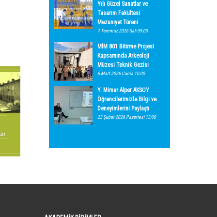
Yılı Güzel Sanatlar ve
Tasarım Fakültesi
Mezuniyet Töreni
7 Temmuz 2026 Salı 09:00
MİM 801 Bitirme Projesi
Kapsamında Arkeoloji
Müzesi Teknik Gezisi
6 Mart 2026 Cuma 10:00
Y. Mimar Alper AKSOY
Öğrencilerimizle Bilgi ve
Deneyimlerini Paylaştı
23 Şubat 2026 Pazartesi 13:00