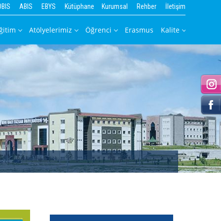
OBIS
ABIS
EBYS
Kütüphane
Kurumsal
Rehber
İletişim
ğitim
Atölyelerimiz
Öğrenci
Erasmus
Kalite