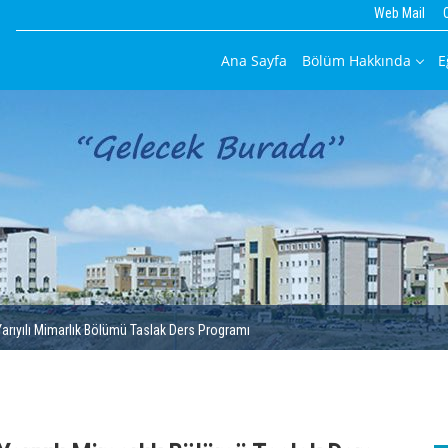
Web Mail
Ana Sayfa
Bölüm Hakkında
E
arıyılı Mimarlık Bölümü Taslak Ders Programı