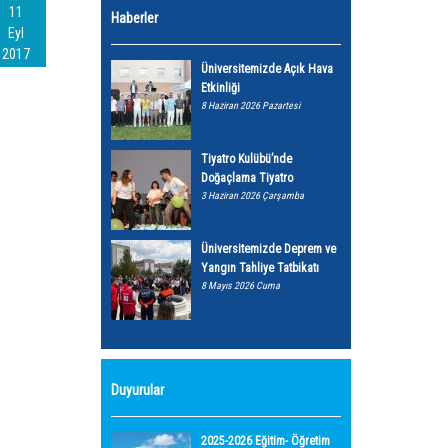
11
Haberler
Eyl
2017
Üniversitemizde Açık Hava
Etkinliği
8 Haziran 2026 Pazartesi
Tiyatro Kulübü’nde
Doğaçlama Tiyatro
3 Haziran 2026 Çarşamba
Üniversitemizde Deprem ve
Yangın Tahliye Tatbikatı
8 Mayıs 2026 Cuma
Duyurular
2025-2026 Eğitim- Öğretim