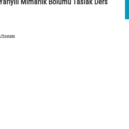
Yarıyılı Mimarlık Bölümü Taslak Ders
s Programı