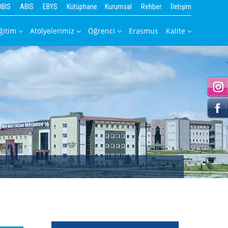
OBIS
ABIS
EBYS
Kütüphane
Kurumsal
Rehber
İletişim
ğitim
Atölyelerimiz
Öğrenci
Erasmus
Kalite