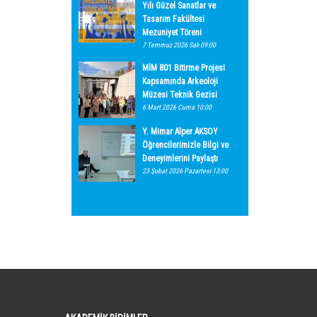
Yılı Güzel Sanatlar ve
Tasarım Fakültesi
Mezuniyet Töreni
7 Temmuz 2026 Salı 09:00
MİM 801 Bitirme Projesi
Kapsamında Arkeoloji
Müzesi Teknik Gezisi
6 Mart 2026 Cuma 10:00
Y. Mimar Alper AKSOY
Öğrencilerimizle Bilgi ve
Deneyimlerini Paylaştı
23 Şubat 2026 Pazartesi 13:00